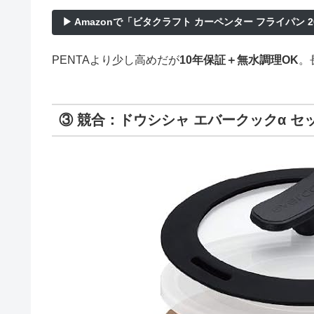
▶ Amazonで「ビタクラフト カーペンター フライパン 
PENTAより少し高めだが
10年保証＋無水調理OK
。
③ 競合：ドウシシャ エバークックα セ