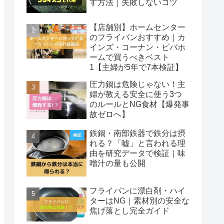
す方法｜失敗しないコツ
【店舗別】ホームセンター
のフライパンおすすめ｜カ
インズ・コーナン・ビバホ
ームで買うべきベスト
1【主婦が5年で7本検証】
圧力鍋は危険じゃない！主
婦が教える安全に使う3つ
のルールとNG食材【爆発事
故ゼロへ】
鉄鍋・南部鉄器で鉄分は摂
れる？「嘘」と言われる理
由を研究データで検証｜味
噌汁の量も公開
フライパンに漂白剤・ハイ
ターはNG｜素材別の安全な
焦げ落とし完全ガイド