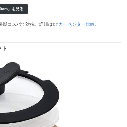
20cm」を見る
長期コスパで対抗。詳細は👉
カーペンター比較
。
ット