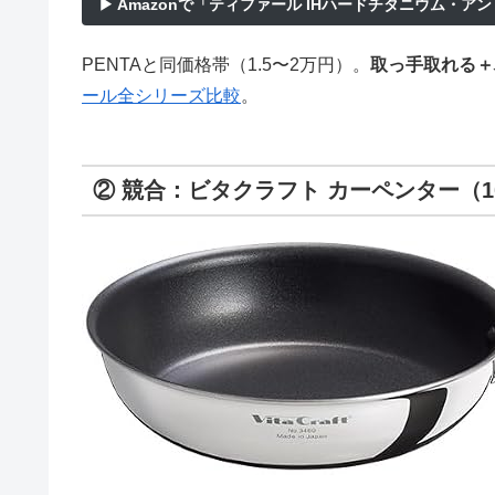
▶ Amazonで「ティファール IHハードチタニウム・アン
PENTAと同価格帯（1.5〜2万円）。
取っ手取れる＋
ール全シリーズ比較
。
② 競合：ビタクラフト カーペンター（