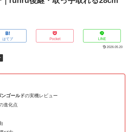
｜ruhru後継・取っ手取れる28cm
はてブ
Pocket
LINE
2026.05.20
ー
ンパンゴールド
の実機レビュー
の進化点
由