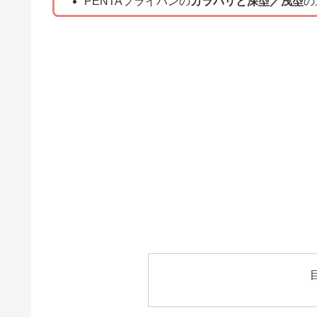
PENTAフライパンの
カラバリと深型／浅型
の