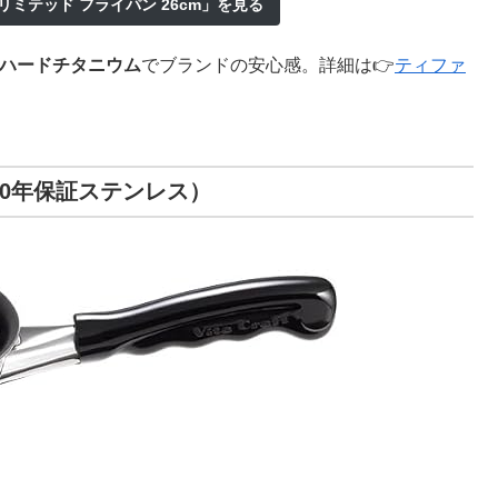
リミテッド フライパン 26cm」を見る
ハードチタニウム
でブランドの安心感。詳細は👉
ティファ
10年保証ステンレス）