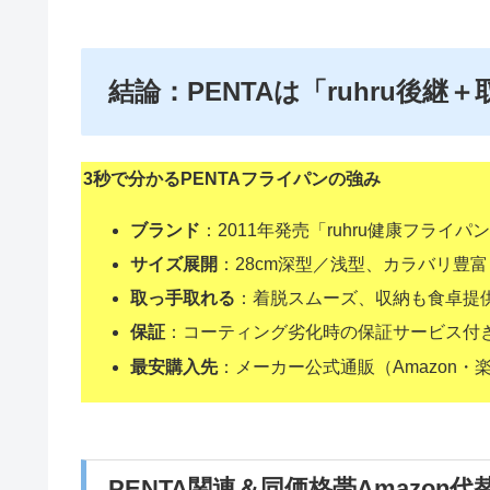
結論：PENTAは「ruhru後
3秒で分かるPENTAフライパンの強み
ブランド
：2011年発売「ruhru健康フライ
サイズ展開
：28cm深型／浅型、カラバリ豊
取っ手取れる
：着脱スムーズ、収納も食卓提供
保証
：コーティング劣化時の保証サービス付
最安購入先
：メーカー公式通販（Amazon・楽
PENTA関連＆同価格帯Amazon代