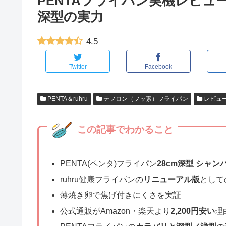
PENTAフライパン実機レビュー
深型の実力
4.5
Twitter
Facebook
PENTA＆ruhru
テフロン（フッ素）フライパン
レビュ
この記事でわかること
PENTA(ペンタ)フライパン
28cm深型 シャ
ruhru健康フライパンの
リニューアル版
として
薄焼き卵で焦げ付きにくさを実証
公式通販がAmazon・楽天より
2,200円安い
理