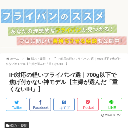
ホーム
悩み・疑問
IH対応の軽いフライパン7選｜700g以下で焦げ付
かない神モデル【主婦が選んだ「重くないIH」】
IH対応の軽いフライパン7選｜700g以下で
焦げ付かない神モデル【主婦が選んだ「重
くないIH」】
Twitter
Facebook
はてブ
Pocket
LINE
2026.05.27
悩み・疑問