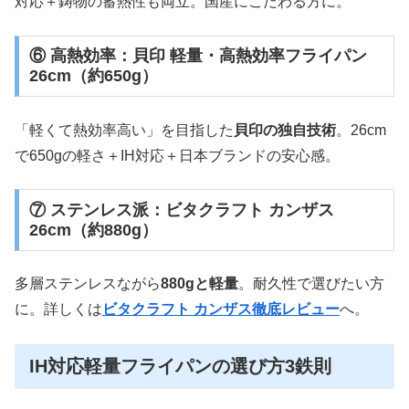
対応＋鋳物の蓄熱性も両立。国産にこだわる方に。
⑥ 高熱効率：貝印 軽量・高熱効率フライパン
26cm（約650g）
「軽くて熱効率高い」を目指した
貝印の独自技術
。26cm
で650gの軽さ＋IH対応＋日本ブランドの安心感。
⑦ ステンレス派：ビタクラフト カンザス
26cm（約880g）
多層ステンレスながら
880gと軽量
。耐久性で選びたい方
に。詳しくは
ビタクラフト カンザス徹底レビュー
へ。
IH対応軽量フライパンの選び方3鉄則