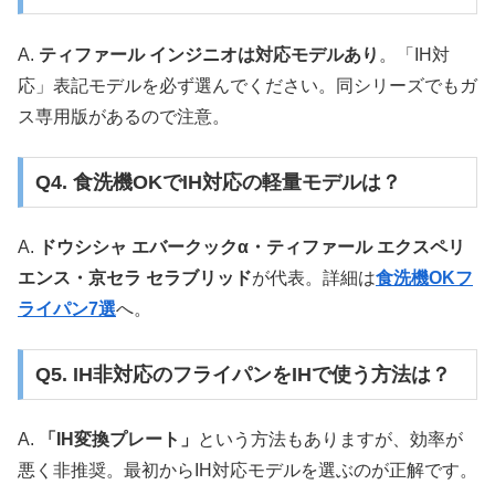
A.
ティファール インジニオは対応モデルあり
。「IH対
応」表記モデルを必ず選んでください。同シリーズでもガ
ス専用版があるので注意。
Q4. 食洗機OKでIH対応の軽量モデルは？
A.
ドウシシャ エバークックα・ティファール エクスペリ
エンス・京セラ セラブリッド
が代表。詳細は
食洗機OKフ
ライパン7選
へ。
Q5. IH非対応のフライパンをIHで使う方法は？
A.
「IH変換プレート」
という方法もありますが、効率が
悪く非推奨。最初からIH対応モデルを選ぶのが正解です。