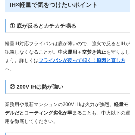
IH×軽量で気をつけたいポイント
① 底が反るとカチカチ鳴る
軽量IH対応フライパンは底が薄いので、強火で反るとIHが
認識しなくなることが。
中火運用＋空焚き禁止
を守りまし
ょう。詳しくは
フライパンが反って傾く！原因と直し方
へ。
② 200V IHは熱が強い
業務用や最新マンションの200V IHは火力が強烈。
軽量モ
デルだとコーティング劣化が早まる
ことも。中火以下の運
用を徹底してください。