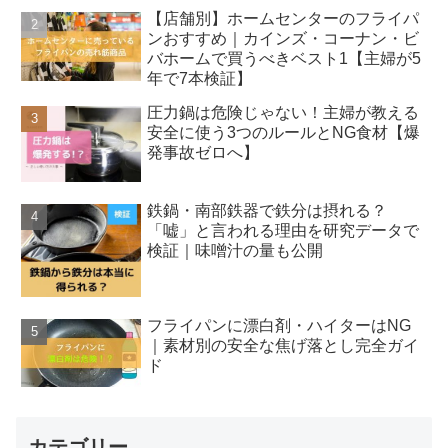
【店舗別】ホームセンターのフライパ
ンおすすめ｜カインズ・コーナン・ビ
バホームで買うべきベスト1【主婦が5
年で7本検証】
圧力鍋は危険じゃない！主婦が教える
安全に使う3つのルールとNG食材【爆
発事故ゼロへ】
鉄鍋・南部鉄器で鉄分は摂れる？
「嘘」と言われる理由を研究データで
検証｜味噌汁の量も公開
フライパンに漂白剤・ハイターはNG
｜素材別の安全な焦げ落とし完全ガイ
ド
カテゴリー