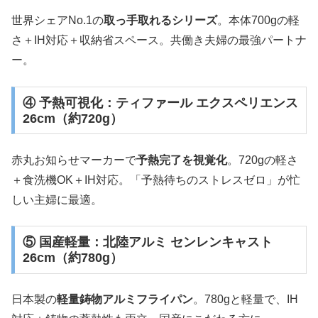
世界シェアNo.1の
取っ手取れるシリーズ
。本体700gの軽
さ＋IH対応＋収納省スペース。共働き夫婦の最強パートナ
ー。
④ 予熱可視化：ティファール エクスペリエンス
26cm（約720g）
赤丸お知らせマーカーで
予熱完了を視覚化
。720gの軽さ
＋食洗機OK＋IH対応。「予熱待ちのストレスゼロ」が忙
しい主婦に最適。
⑤ 国産軽量：北陸アルミ センレンキャスト
26cm（約780g）
日本製の
軽量鋳物アルミフライパン
。780gと軽量で、IH