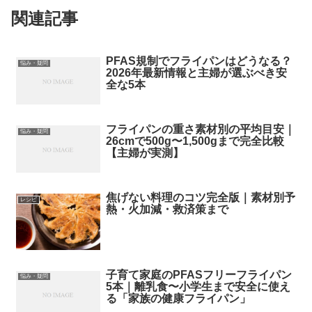
関連記事
PFAS規制でフライパンはどうなる？
悩み・疑問
2026年最新情報と主婦が選ぶべき安
全な5本
フライパンの重さ素材別の平均目安｜
悩み・疑問
26cmで500g〜1,500gまで完全比較
【主婦が実測】
焦げない料理のコツ完全版｜素材別予
レシピ
熱・火加減・救済策まで
子育て家庭のPFASフリーフライパン
悩み・疑問
5本｜離乳食〜小学生まで安全に使え
る「家族の健康フライパン」