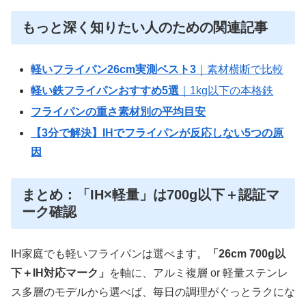
もっと深く知りたい人のための関連記事
軽いフライパン26cm実測ベスト3
｜素材横断で比較
軽い鉄フライパンおすすめ5選
｜1kg以下の本格鉄
フライパンの重さ素材別の平均目安
【3分で解決】IHでフライパンが反応しない5つの原
因
まとめ：「IH×軽量」は700g以下＋認証マ
ーク確認
IH家庭でも軽いフライパンは選べます。
「26cm 700g以
下＋IH対応マーク」
を軸に、アルミ複層 or 軽量ステンレ
ス多層のモデルから選べば、毎日の調理がぐっとラクにな