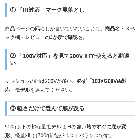
① 「IH対応」マーク見落とし
商品ページの隅にしか書いていないことも。
商品名・スペ
ック欄・レビューの3か所で確認
を。
② 「100V対応」を見て200V IHで使えると勘違
い
マンションのIHは200Vが多い。
必ず「100V/200V両対
応」モデル
を選んでください。
③ 軽さだけで選んで底が反る
500g以下の超軽量モデルはIHの強い熱で
すぐに底が変
形
。軽量×IHは700g前後がベストバランスです。