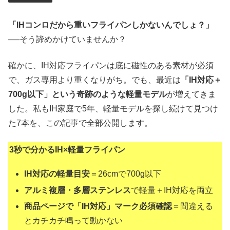
「IHコンロだから重いフライパンしかないんでしょ？」
──そう諦めかけていませんか？
確かに、IH対応フライパンは底に磁性のある素材が必須
で、ガス専用より重くなりがち。でも、最近は
「IH対応＋
700g以下」という奇跡のような軽量モデル
が増えてきま
した。私もIH家庭で5年、軽量モデルを探し続けて見つけ
た7本を、この記事で全部公開します。
3秒で分かるIH×軽量フライパン
IH対応の軽量目安
＝26cmで700g以下
アルミ複層・多層ステンレス
で軽量＋IH対応を両立
商品ページで「IH対応」マーク必須確認
＝間違える
とカチカチ鳴って動かない