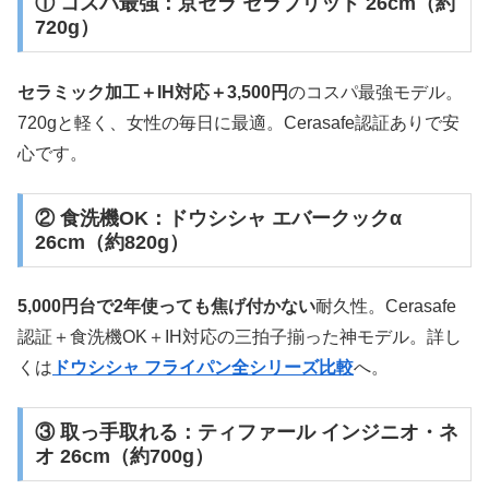
① コスパ最強：京セラ セラブリッド 26cm（約
720g）
セラミック加工＋IH対応＋3,500円
のコスパ最強モデル。
720gと軽く、女性の毎日に最適。Cerasafe認証ありで安
心です。
② 食洗機OK：ドウシシャ エバークックα
26cm（約820g）
5,000円台で2年使っても焦げ付かない
耐久性。Cerasafe
認証＋食洗機OK＋IH対応の三拍子揃った神モデル。詳し
くは
ドウシシャ フライパン全シリーズ比較
へ。
③ 取っ手取れる：ティファール インジニオ・ネ
オ 26cm（約700g）