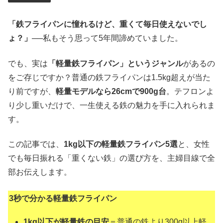
「鉄フライパンに憧れるけど、重くて毎日使えないでし
ょ？」
──私もそう思って5年間諦めていました。
でも、実は
「軽量鉄フライパン」というジャンル
があるの
をご存じですか？普通の鉄フライパンは1.5kg超えが当た
り前ですが、
軽量モデルなら26cmで900g台
。テフロンよ
り少し重いだけで、一生使える鉄の魅力を手に入れられま
す。
この記事では、
1kg以下の軽量鉄フライパン5選
と、女性
でも毎日振れる「重くない鉄」の選び方を、主婦目線で全
部お伝えします。
3秒で分かる軽量鉄フライパン
1kg以下が軽量鉄の目安
＝普通の鉄より300g以上軽