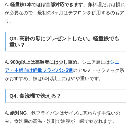
A.
軽量鉄1本でほぼ全部対応できます
。卵料理だけは慣れ
が必要なので、最初の3ヶ月はテフロンを併用するのもア
リ。
Q3. 高齢の母にプレゼントしたい。軽量鉄でも
重い？
A.
900g以上は高齢者には少し重め
。シニア層には
シニ
ア・主婦向け軽量フライパン5選
のアルミ・セラミック系
がおすすめ。鉄は60代以上にはやや重いです。
Q4. 食洗機で洗える？
A.
絶対NG
。鉄フライパンはサイズに関わらず手洗いの
み。食洗機の高温・洗剤で油膜が一瞬で剥がれます。