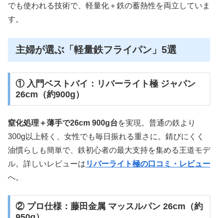
でも使われる技術で、軽量化＋鉄の蓄熱性を両立していま
す。
主婦が選ぶ「軽量鉄フライパン」5選
① 入門ベストバイ：リバーライト極 ジャパン
26cm（約900g）
窒化処理＋薄手で26cm 900g台
を実現。普通の鉄より
300g以上軽く、女性でも毎日振れる重さに。錆びにくく
油慣らしも簡単で、鉄初心者の最大支持を集める王道モデ
ル。詳しいレビューは
リバーライト極の口コミ・レビュー
へ。
② プロ仕様：藤田金属 マッスルパン 26cm（約
950g）