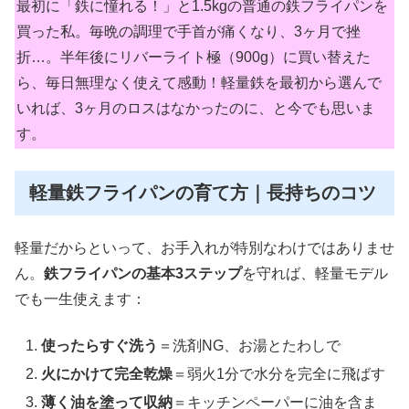
最初に「鉄に憧れる！」と1.5kgの普通の鉄フライパンを
買った私。毎晩の調理で手首が痛くなり、3ヶ月で挫
折…。半年後にリバーライト極（900g）に買い替えた
ら、毎日無理なく使えて感動！軽量鉄を最初から選んで
いれば、3ヶ月のロスはなかったのに、と今でも思いま
す。
軽量鉄フライパンの育て方｜長持ちのコツ
軽量だからといって、お手入れが特別なわけではありませ
ん。
鉄フライパンの基本3ステップ
を守れば、軽量モデル
でも一生使えます：
使ったらすぐ洗う
＝洗剤NG、お湯とたわしで
火にかけて完全乾燥
＝弱火1分で水分を完全に飛ばす
薄く油を塗って収納
＝キッチンペーパーに油を含ま