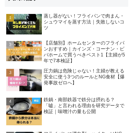
蒸し器がない！フライパンで肉まん・
シュウマイを蒸す方法｜失敗しないコ
ツ
【店舗別】ホームセンターのフライパ
ンおすすめ｜カインズ・コーナン・ビ
バホームで買うべきベスト1【主婦が5
年で7本検証】
圧力鍋は危険じゃない！主婦が教える
安全に使う3つのルールとNG食材【爆
発事故ゼロへ】
鉄鍋・南部鉄器で鉄分は摂れる？
「嘘」と言われる理由を研究データで
検証｜味噌汁の量も公開