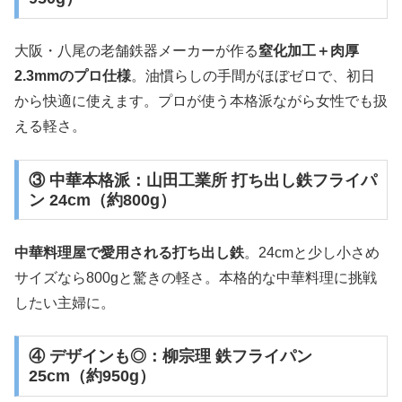
大阪・八尾の老舗鉄器メーカーが作る
窒化加工＋肉厚
2.3mmのプロ仕様
。油慣らしの手間がほぼゼロで、初日
から快適に使えます。プロが使う本格派ながら女性でも扱
える軽さ。
③ 中華本格派：山田工業所 打ち出し鉄フライパ
ン 24cm（約800g）
中華料理屋で愛用される打ち出し鉄
。24cmと少し小さめ
サイズなら800gと驚きの軽さ。本格的な中華料理に挑戦
したい主婦に。
④ デザインも◎：柳宗理 鉄フライパン
25cm（約950g）