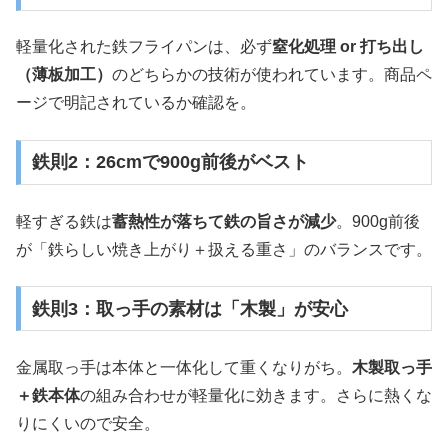
軽量化された鉄フライパンは、必ず
窒化処理 or 打ち出し
（薄板加工）
のどちらかの技術が使われています。商品ペ
ージで明記されているか確認を。
鉄則2：26cmで900g前後がベスト
軽すぎる鉄は
蓄熱性が落ちて鉄の旨さが減少
。900g前後
が「鉄らしい焼き上がり＋扱える重さ」のバランスです。
鉄則3：取っ手の素材は「木製」が安心
金属取っ手は本体と一体化して重くなりがち。
木製取っ手
＋鉄本体
の組み合わせが軽量化に効きます。さらに熱くな
りにくいので安全。