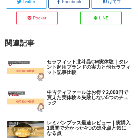
Twitter
Facebook
はてブ
Pocket
LINE
関連記事
セラフィット北斗晶CM実体験｜タレ
ショップジャパン
ント起用ブランドの実力と他セラフィ
ット記事比較
中古ティファールはお得？2,000円で
ティファール
買えた実体験＆失敗しない5つのチェ
ック
レミパンプラス最速レビュー｜実購入
体験談
1週間で分かった4つの進化点と気に
なる点