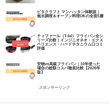
ビタクラフト マンハッタン体験談｜
ビタクラフト
無水調理＆オーブン料理OKの全面5層
ティファール（T-fal）フライパン全シ
ティファール
リーズ比較｜インジニオネオ・エクス
ペリエンス・ハードチタニウム口コミ
評価
安物vs高級フライパン｜10年使った
アサヒ軽金属
場合の総額コスパ徹底比較【2026年
版】
スポンサーリンク