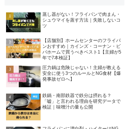
蒸し器がない！フライパンで肉まん・
シュウマイを蒸す方法｜失敗しないコ
ツ
【店舗別】ホームセンターのフライパ
ンおすすめ｜カインズ・コーナン・ビ
バホームで買うべきベスト1【主婦が5
年で7本検証】
圧力鍋は危険じゃない！主婦が教える
安全に使う3つのルールとNG食材【爆
発事故ゼロへ】
鉄鍋・南部鉄器で鉄分は摂れる？
「嘘」と言われる理由を研究データで
検証｜味噌汁の量も公開
フライパンに漂白剤・ハイターはNG