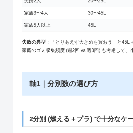
夫婦2人
20〜25L
家族3〜4人
30〜45L
家族5人以上
45L
失敗の典型
：「とりあえず大きめを買おう」と45L
家庭のゴミ収集頻度 (週2回 vs 週3回) も考慮し
軸1｜分別数の選び方
2分別 (燃える＋プラ) で十分なケ