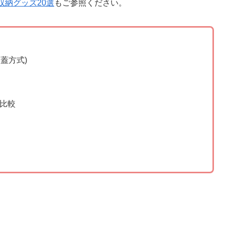
収納グッズ20選
もご参照ください。
蓋方式)
比較