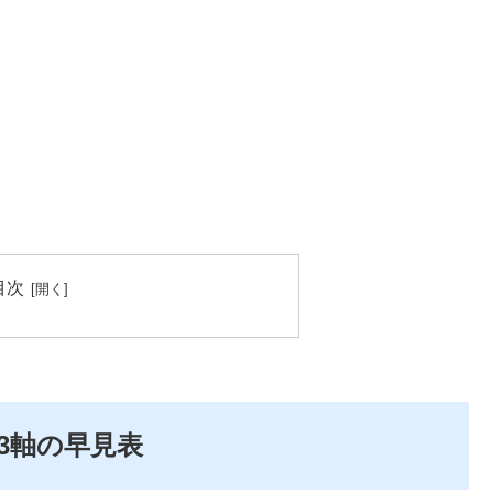
目次
3軸の早見表