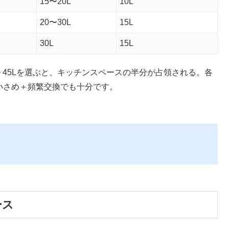
15〜20L
10L
20〜30L
15L
30L
15L
＋45Lを選ぶと、キッチンスペースの半分が占領される。各
て、小さめ＋頻繁交換でも十分です。
ース