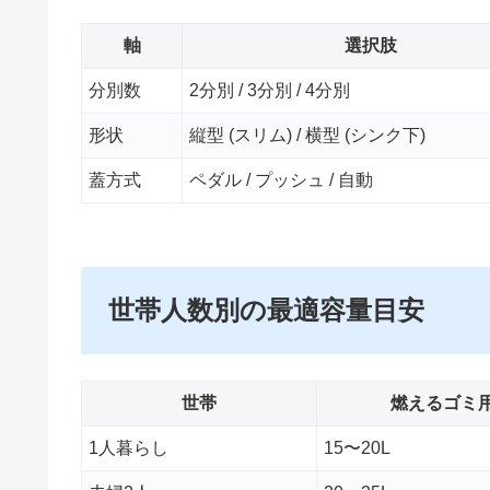
軸
選択肢
分別数
2分別 / 3分別 / 4分別
形状
縦型 (スリム) / 横型 (シンク下)
蓋方式
ペダル / プッシュ / 自動
世帯人数別の最適容量目安
世帯
燃えるゴミ
1人暮らし
15〜20L