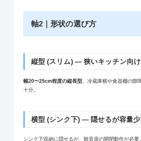
軸2｜形状の選び方
縦型 (スリム) — 狭いキッチン向け
幅20〜25cm程度の縦長型
。冷蔵庫横や食器棚の隙間に
十分。
横型 (シンク下) — 隠せるが容量
シンク下収納に隠せるが、観音扉の開閉動作が必要