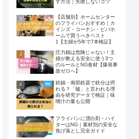
す方法｜失敗しないコツ
【店舗別】ホームセンター
のフライパンおすすめ｜カ
インズ・コーナン・ビバホ
ームで買うべきベスト
1【主婦が5年で7本検証】
圧力鍋は危険じゃない！主
婦が教える安全に使う3つ
のルールとNG食材【爆発事
故ゼロへ】
鉄鍋・南部鉄器で鉄分は摂
れる？「嘘」と言われる理
由を研究データで検証｜味
噌汁の量も公開
フライパンに漂白剤・ハイ
ターはNG｜素材別の安全な
焦げ落とし完全ガイド