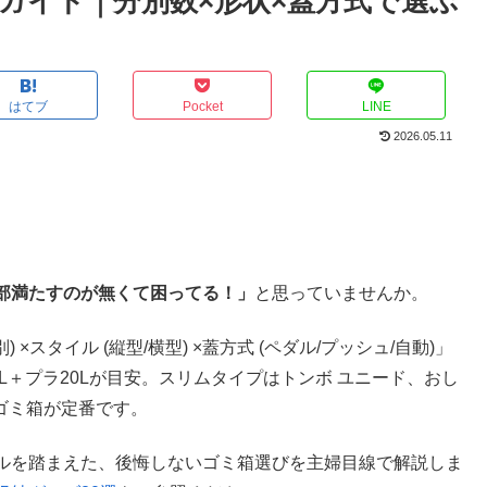
ガイド｜分別数×形状×蓋方式で選ぶ
はてブ
Pocket
LINE
2026.05.11
部満たすのが無くて困ってる！」
と思っていませんか。
 ×スタイル (縦型/横型) ×蓋方式 (ペダル/プッシュ/自動)」
L＋プラ20Lが目安
。スリムタイプはトンボ ユニード、おし
動ゴミ箱が定番です。
ルを踏まえた、後悔しないゴミ箱選びを主婦目線で解説しま