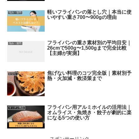
軽いフライパンの落とし穴｜本当に使
悩み・疑問
いやすい重さ700〜900gの理由
フライパンの重さ素材別の平均目安｜
悩み・疑問
26cmで500g〜1,500gまで完全比較
【主婦が実測】
焦げない料理のコツ完全版｜素材別予
レシピ
熱・火加減・救済策まで
フライパン用アルミホイルの活用法｜
キッチン用品
オムライス・魚焼き・餃子が劇的に楽
になる5つの使い方
スポンサーリンク