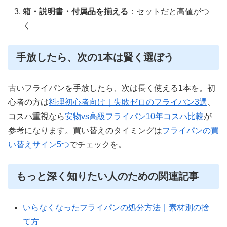
箱・説明書・付属品を揃える
：セットだと高値がつ
く
手放したら、次の1本は賢く選ぼう
古いフライパンを手放したら、次は長く使える1本を。初
心者の方は
料理初心者向け｜失敗ゼロのフライパン3選
、
コスパ重視なら
安物vs高級フライパン10年コスパ比較
が
参考になります。買い替えのタイミングは
フライパンの買
い替えサイン5つ
でチェックを。
もっと深く知りたい人のための関連記事
いらなくなったフライパンの処分方法｜素材別の捨
て方