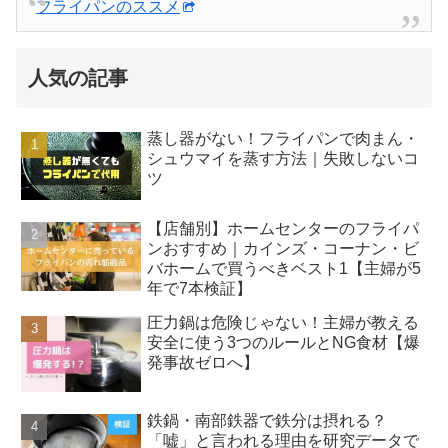
フライパンのススメ
人気の記事
蒸し器がない！フライパンで肉まん・
シュウマイを蒸す方法｜失敗しないコ
ツ
【店舗別】ホームセンターのフライパ
ンおすすめ｜カインズ・コーナン・ビ
バホームで買うべきベスト1【主婦が5
年で7本検証】
圧力鍋は危険じゃない！主婦が教える
安全に使う3つのルールとNG食材【爆
発事故ゼロへ】
鉄鍋・南部鉄器で鉄分は摂れる？
「嘘」と言われる理由を研究データで