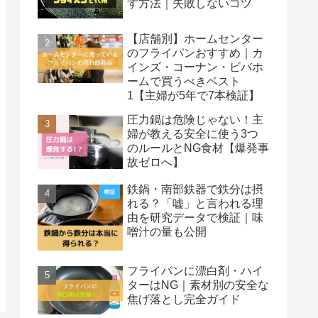
す方法｜失敗しないコツ
【店舗別】ホームセンター
のフライパンおすすめ｜カ
インズ・コーナン・ビバホ
ームで買うべきベスト
1【主婦が5年で7本検証】
圧力鍋は危険じゃない！主
婦が教える安全に使う3つ
のルールとNG食材【爆発事
故ゼロへ】
鉄鍋・南部鉄器で鉄分は摂
れる？「嘘」と言われる理
由を研究データで検証｜味
噌汁の量も公開
フライパンに漂白剤・ハイ
ターはNG｜素材別の安全な
焦げ落とし完全ガイド