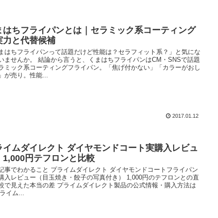
まはちフライパンとは｜セラミック系コーティング
実力と代替候補
まはちフライパンって話題だけど性能は？セラフィット系？」と気にな
いませんか。 結論から言うと、くまはちフライパンはCM・SNSで話題
ラミック系コーティングフライパン。「焦げ付かない」「カラーがおし
」が売り。性能...
2017.01.12
ライムダイレクト ダイヤモンドコート実購入レビュ
｜1,000円テフロンと比較
記事でわかること プライムダイレクト ダイヤモンドコートフライパン
購入レビュー（目玉焼き・餃子の写真付き） 1,000円のテフロンとの直
較で見えた本当の差 プライムダイレクト製品の公式情報・購入方法は
ライム...