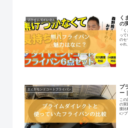
く
プライムダイレクト
の
「く
って
のセ
ゃれ
プ
ダイヤモンドコートフライパン
ー
この
の実
接比
👉プ