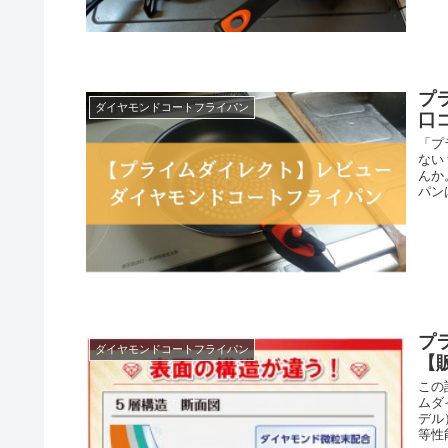
プ
ダイヤモンドコートフライパン
口
「プ
ない
んか
パン
プ
ダイヤモンドコートフライパン
【
この
ムダ
デル
等性能