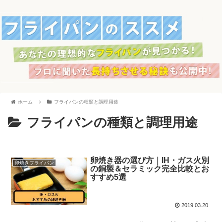
ホーム
フライパンの種類と調理用途
フライパンの種類と調理用途
卵焼き器の選び方｜IH・ガス火別
卵焼きフライパン
の銅製＆セラミック完全比較とお
すすめ5選
2019.03.20