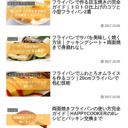
フライパンで作る目玉焼きの完全
目玉焼きフライパン
ガイド｜トロトロ仕上げのコツと
小型フライパン2選
2017.10.05
フライパンでサバを美味しく焼く
レシピ
方法｜クッキングシート＋両面焼
きで身崩れなし
2017.10.05
フライパンでふわとろオムライス
オムライス用フライパン
を作るコツ｜20cmフライパンで
包む技術
2017.10.05
両面焼きフライパンの使い方完全
レシピ
ガイド｜HAPPYCOOKERの8レ
シピとパッキン交換まで