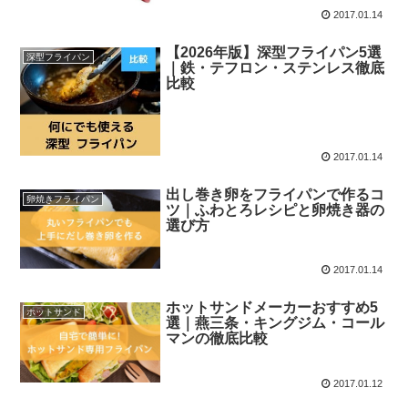
2017.01.14
【2026年版】深型フライパン5選
深型フライパン
｜鉄・テフロン・ステンレス徹底
比較
2017.01.14
出し巻き卵をフライパンで作るコ
卵焼きフライパン
ツ｜ふわとろレシピと卵焼き器の
選び方
2017.01.14
ホットサンドメーカーおすすめ5
ホットサンド
選｜燕三条・キングジム・コール
マンの徹底比較
2017.01.12