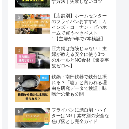
す方法｜失敗しないコツ
【店舗別】ホームセンター
のフライパンおすすめ｜カ
インズ・コーナン・ビバホ
ームで買うべきベスト
1【主婦が5年で7本検証】
圧力鍋は危険じゃない！主
婦が教える安全に使う3つ
のルールとNG食材【爆発事
故ゼロへ】
鉄鍋・南部鉄器で鉄分は摂
れる？「嘘」と言われる理
由を研究データで検証｜味
噌汁の量も公開
フライパンに漂白剤・ハイ
ターはNG｜素材別の安全な
焦げ落とし完全ガイド