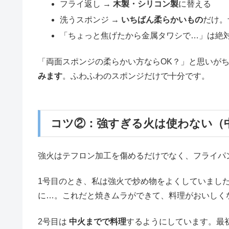
フライ返し →
木製・シリコン製
に替える
洗うスポンジ →
いちばん柔らかいもの
だけ。
「ちょっと焦げたから金属タワシで…」は絶
「両面スポンジの柔らかい方ならOK？」と思いが
みます
。ふわふわのスポンジだけで十分です。
コツ②：強すぎる火は使わない（
強火はテフロン加工を傷めるだけでなく、フライパ
1号目のとき、私は強火で炒め物をよくしていまし
に…。これだと焼きムラができて、料理がおいしく
2号目は
中火までで料理
するようにしています。最