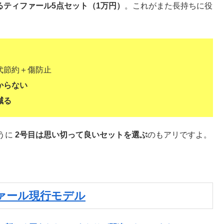
るティファール5点セット（1万円）
。これがまた長持ちに役
代節約＋傷防止
からない
減る
うに
2号目は思い切って良いセットを選ぶ
のもアリですよ。
ァール現行モデル