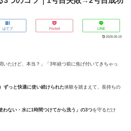
3つのコツ｜1号目失敗→2号目成功
はてブ
Pocket
LINE
2026.05.19
聞いたけど、本当？」「3年経つ前に焦げ付いてきちゃっ
過）ずっと快適に使い続けられた
体験を踏まえて、長持ちの
使わない・水に1時間つけてから洗う」の3つ
を守るだけ