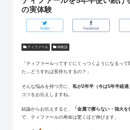
ティファールを5年半使い続ける
の実体験
Twitter
Facebook
ティファール
体験談
「ティファールってすぐにくっつくようになるって
た…どうすれば長持ちするの？」
そんな悩みを持つ方に、
私が2年半（今は5年半経
コツをお伝えしますね。
結論からお伝えすると、
「金属で擦らない・強火を
で、ティファールの寿命は驚くほど伸びます。