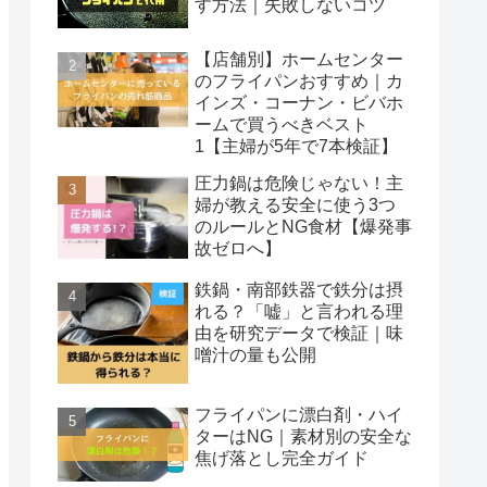
す方法｜失敗しないコツ
【店舗別】ホームセンター
のフライパンおすすめ｜カ
インズ・コーナン・ビバホ
ームで買うべきベスト
1【主婦が5年で7本検証】
圧力鍋は危険じゃない！主
婦が教える安全に使う3つ
のルールとNG食材【爆発事
故ゼロへ】
鉄鍋・南部鉄器で鉄分は摂
れる？「嘘」と言われる理
由を研究データで検証｜味
噌汁の量も公開
フライパンに漂白剤・ハイ
ターはNG｜素材別の安全な
焦げ落とし完全ガイド